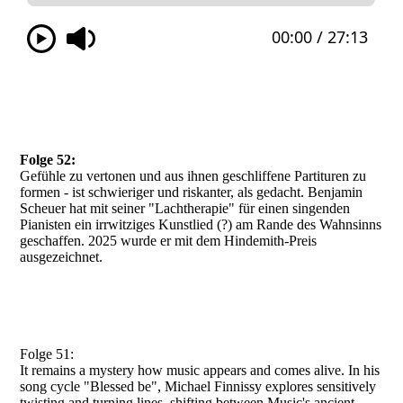
Folge 52:
Gefühle zu vertonen und aus ihnen geschliffene Partituren zu
formen - ist schwieriger und riskanter, als gedacht. Benjamin
Scheuer hat mit seiner "Lachtherapie" für einen singenden
Pianisten ein irrwitziges Kunstlied (?) am Rande des Wahnsinns
geschaffen. 2025 wurde er mit dem Hindemith-Preis
ausgezeichnet.
Folge 51:
It remains a mystery how music appears and comes alive. In his
song cycle "Blessed be", Michael Finnissy explores sensitively
twisting and turning lines, shifting between Music's ancient