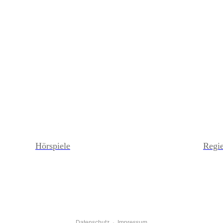
Hörspiele
Regie
Date
nschutz
·
Impressum