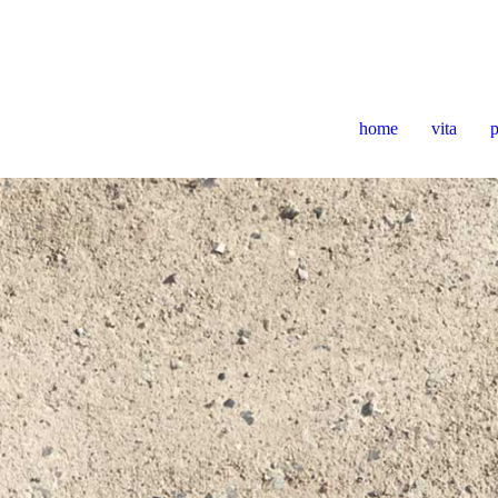
home
vita
p